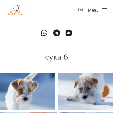
Menu
EN
сука 6