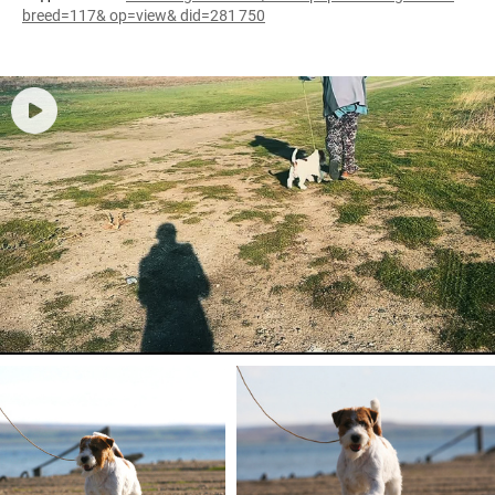
breed=117& op=view& did=281 750