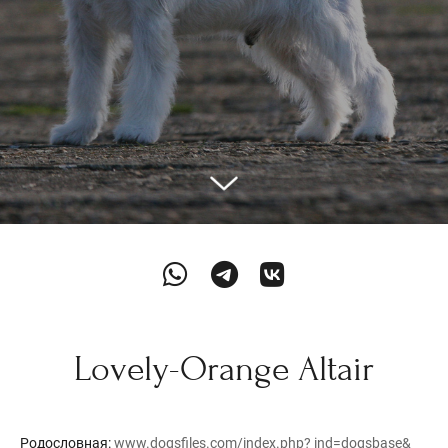
Lovely-Orange Altair
Родословная:
www.dogsfiles.com/index.php? ind=dogsbase&