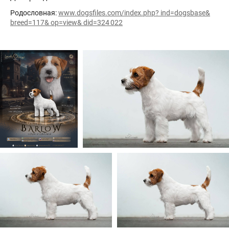
Родословная:
www.dogsfiles.com/index.php? ind=dogsbase&
breed=117& op=view& did=324 022