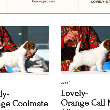
сука 1
Lovely-
ly-
Orange Call
ge Coolmate