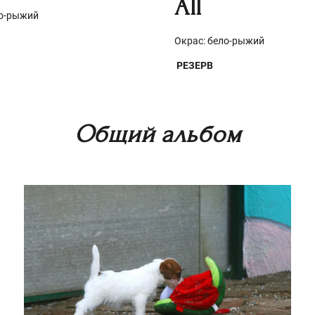
All
ело-рыжий
Окрас: бело-рыжий
РЕЗЕРВ
Общий альбом