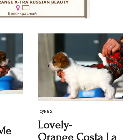
сука 2
Lovely-
 Me
Orange Costa La