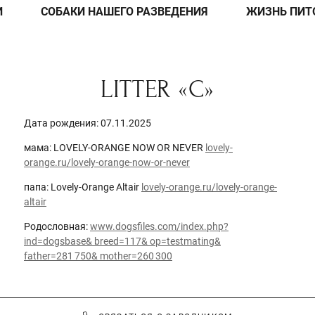
И
СОБАКИ НАШЕГО РАЗВЕДЕНИЯ
ЖИЗНЬ ПИТ
LITTER «С»
Дата рождения: 07.11.2025
мама: LOVELY-ORANGE NOW OR NEVER
lovely-
orange.ru/lovely-orange-now-or-never
папа: Lovely-Orange Altair
lovely-orange.ru/lovely-orange-
altair
Родословная:
www.dogsfiles.com/index.php?
ind=dogsbase& breed=117& op=testmating&
father=281 750& mother=260 300