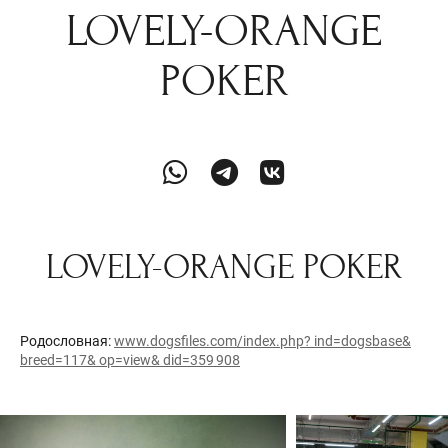
LOVELY-ORANGE
POKER
LOVELY-ORANGE POKER
Родословная:
www.dogsfiles.com/index.php? ind=dogsbase&
breed=117& op=view& did=359 908